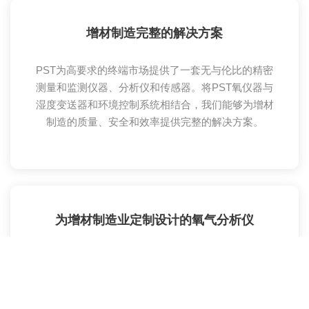
增材制造完整的解决方案
PST为高要求的终端市场提供了一套无与伦比的精密
测量和监测仪器、分析仪和传感器。将PST氧仪器与
湿度变送器和环境控制系统相结合，我们能够为增材
制造的质量、安全和效率提供完整的解决方案。
为增材制造业定制设计的氧气分析仪
PST氧分析仪系列经过专门设计，可集成到增材制造
机器生产商的控制和安全系统中。PST采用氧化锆传
感器和固态技术，专为严苛过程应用而开发，能够提
供符合IEC 61508（SIL 2）要求的氧气分析仪，用于惰